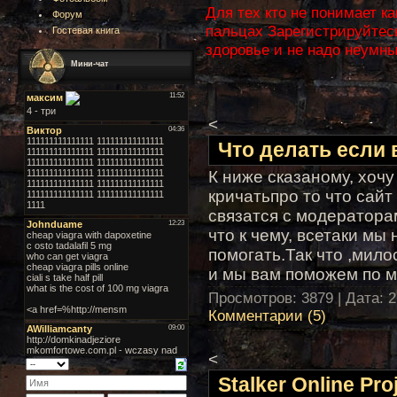
Для тех кто не понимает ка
Форум
пальцах Зарегистрируйтесь
Гостевая книга
здоровье и не надо неумн
Мини-чат
<
Что делать если
К ниже сказаному, хочу
кричатьпро то что сайт
связатся с модератора
что к чему, всетаки мы
помогать.Так что ,мило
и мы вам поможем по м
Просмотров: 3879 | Дата:
2
Комментарии (5)
<
Stalker Online Pro