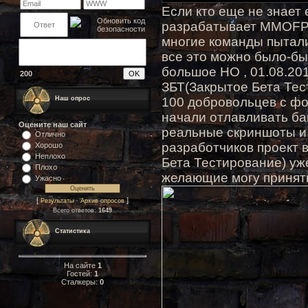
Если кто еще не знает 
разрабатывает MMOFPS
многие команды пытали
все это можно было-бы
большое НО ,
01.08.20
200
ЗБТ(Закрытое Бета Те
Наш опрос
100 добровольцев с фо
начали отлавливать ба
Оцените наш сайт
реальные скриншоты и 
Отлично
разработчиков проект 
Хорошо
Неплохо
Бета Тестирование) уже
Плохо
желающие могу принять
Ужасно
[
·
]
Результаты
Архив опросов
Всего ответов:
1649
Статистика
На сайте
1
Гостей:
1
Сталкеры:
0