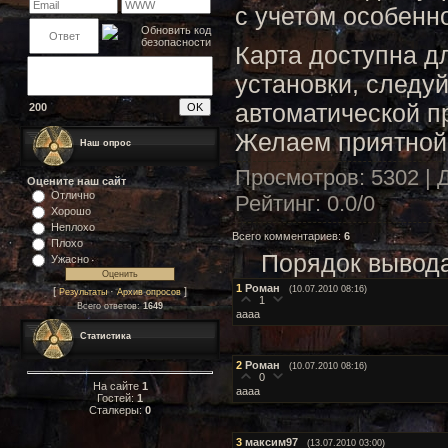
с учетом особенн
Карта доступна д
установки, следу
автоматической п
200
Желаем приятной
Наш опрос
Просмотров
: 5302 |
Оцените наш сайт
Отлично
Рейтинг
:
0.0
/
0
Хорошо
Неплохо
Всего комментариев
:
6
Плохо
Порядок вывода
Ужасно
1
Роман
(10.07.2010 08:16)
[
·
]
Результаты
Архив опросов
1
Всего ответов:
1649
aaaa
Статистика
2
Роман
(10.07.2010 08:16)
0
На сайте
1
aaaa
Гостей:
1
Сталкеры:
0
3
максим97
(13.07.2010 03:00)