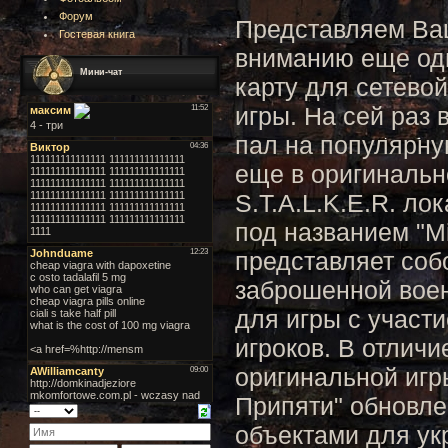
Форум
Представляем В
Гостевая книга
вниманию еще од
Мини-чат
карту для сетевой
игры. На сей раз 
пал на популярн
еще в оригиналь
S.T.A.L.K.E.R. ло
под названием "Mi
представляет соб
заброшенной воен
для игры с участ
игроков. В отличи
оригинальной игры
Припяти" обновл
объектами для ук