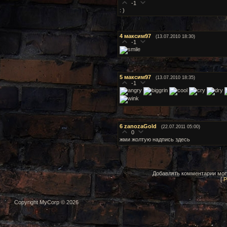
-1
: )
4
максим97
(13.07.2010 18:30)
-1
5
максим97
(13.07.2010 18:35)
-1
6
zanozaGold
(22.07.2011 05:00)
0
жми жолтую надпись здесь
Добавлять комментарии могу
[
Р
Copyright MyCorp © 2026