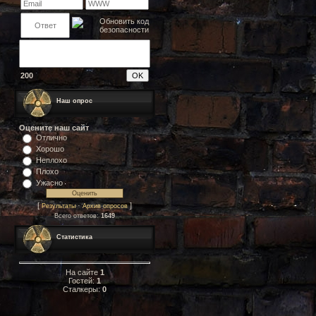
200
Наш опрос
Оцените наш сайт
Отлично
Хорошо
Неплохо
Плохо
Ужасно
[
·
]
Результаты
Архив опросов
Всего ответов:
1649
Статистика
На сайте
1
Гостей:
1
Сталкеры:
0